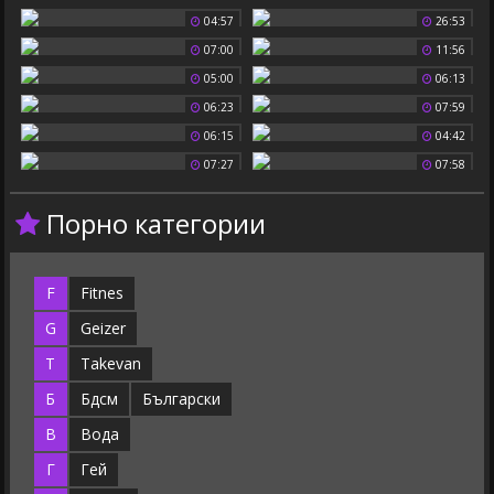
04:57
26:53
07:00
11:56
05:00
06:13
06:23
07:59
06:15
04:42
07:27
07:58
Порно категории
F
Fitnes
G
Geizer
T
Takevan
Б
Бдсм
Български
В
Вода
Г
Гей