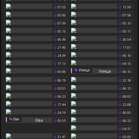
07:55
15:59
05:00
07:58
07:39
05:10
05:15
05:11
06:36
26:54
27:45
11:01
24:39
06:10
17:13
04:15
Улица
05:06
06:15
06:19
32:18
03:01
06:13
06:23
08:03
17:44
22:08
24:19
06:05
Ева
05:53
06:23
04:31
31:47
05:00