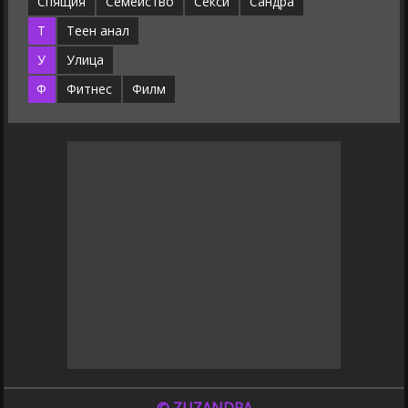
Спящия
Семейство
Секси
Сандра
Т
Теен анал
У
Улица
Ф
Фитнес
Филм