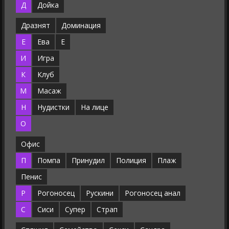
Д
Дойка
Дразнят
Доминация
Е
Ева
Е
И
Игра
К
Клуб
М
Масаж
Н
Нудистки
На лице
О
Офис
П
Помпа
Принудил
Полиция
Плаж
Пенис
Р
Рогоносец
Рускини
Рогоносец анал
С
Сиси
Супер
Страп